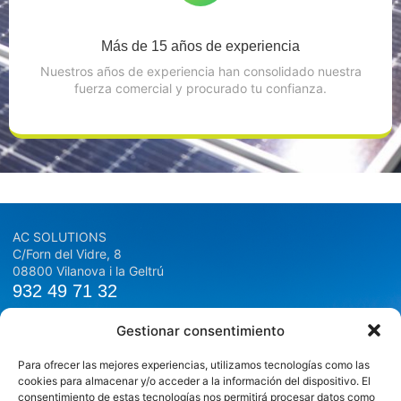
Más de 15 años de experiencia
Nuestros años de experiencia han consolidado nuestra
fuerza comercial y procurado tu confianza.
AC SOLUTIONS
C/Forn del Vidre, 8
08800 Vilanova i la Geltrú
932 49 71 32
937 68 28 00
Gestionar consentimiento
info@ac-solutions.es
Para ofrecer las mejores experiencias, utilizamos tecnologías como las
Información
Compañía
cookies para almacenar y/o acceder a la información del dispositivo. El
Política de privacidad
Inicio
consentimiento de estas tecnologías nos permitirá procesar datos como